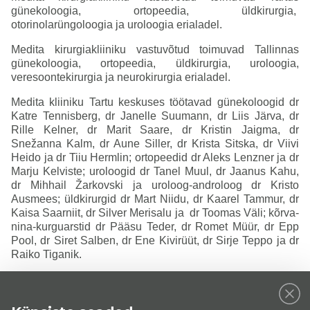
günekoloogia, ortopeedia, üldkirurgia,
otorinolarüngoloogia ja uroloogia erialadel.
Medita kirurgiakliiniku vastuvõtud toimuvad Tallinnas
günekoloogia, ortopeedia, üldkirurgia, uroloogia,
veresoontekirurgia ja neurokirurgia erialadel.
Medita kliiniku Tartu keskuses töötavad günekoloogid dr
Katre Tennisberg, dr Janelle Suumann, dr Liis Järva, dr
Rille Kelner, dr Marit Saare, dr Kristin Jaigma, dr
Snežanna Kalm, dr Aune Siller, dr Krista Sitska, dr Viivi
Heido ja dr Tiiu Hermlin; ortopeedid dr Aleks Lenzner ja dr
Marju Kelviste; uroloogid dr Tanel Muul, dr Jaanus Kahu,
dr Mihhail Žarkovski ja uroloog-androloog dr Kristo
Ausmees; üldkirurgid dr Mart Niidu, dr Kaarel Tammur, dr
Kaisa Saarniit, dr Silver Merisalu ja dr Toomas Väli; kõrva-
nina-kurguarstid dr Pääsu Teder, dr Romet Müür, dr Epp
Pool, dr Siret Salben, dr Ene Kivirüüt, dr Sirje Teppo ja dr
Raiko Tiganik.
Medita kliiniku Tallinna keskuses töötavad günekoloogid
dr Sirle Randoja, dr Triin Laja, dr Maarja Viitamees, dr
Gabor Szirko ja dr Marit Saare; ortopeedid dr Aleksei