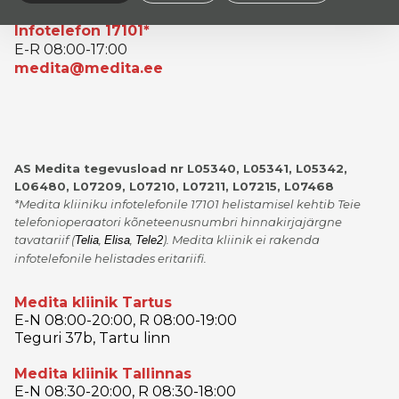
Infotelefon 17101*
E-R 08:00-17:00
medita@medita.ee
AS Medita tegevusload nr L05340, L05341, L05342,
L06480, L07209, L07210, L07211, L07215, L07468
*Medita kliiniku infotelefonile 17101 helistamisel kehtib Teie
telefonioperaatori kõneteenusnumbri hinnakirjajärgne
tavatariif
(
,
,
)
. Medita kliinik ei rakenda
Telia
Elisa
Tele2
infotelefonile helistades eritariifi.
Medita kliinik Tartus
E-N 08:00-20:00, R 08:00-19:00
Teguri 37b, Tartu linn
Medita kliinik Tallinnas
E-N 08:30-20:00, R 08:30-18:00