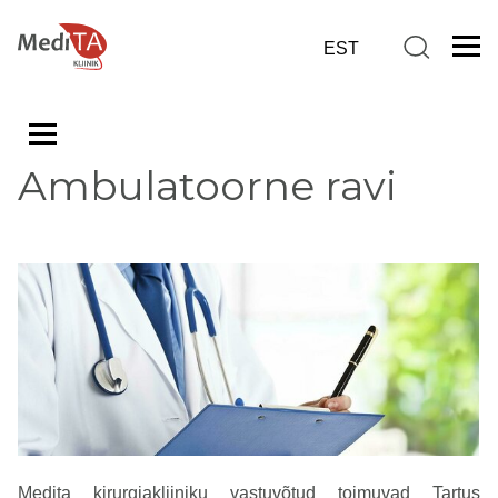
Ambulatoorne ravi
Medita kirurgiakliiniku vastuvõtud toimuvad Tartus