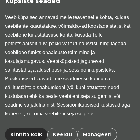
Küpsiste seaded
Jelizarjev, dr Andres Šavel, dr Andrei Safjanov, dr Ingmar
Kurg, dr Andrus Kikas, dr Juni Tenison, dr Aleks Lenzner,
Veebiküpsised annavad meile teavet selle kohta, kuidas
dr Marju Kelviste ja dr Raul Parik; uroloog dr Rauno Okas
ja uroloog-androloog dr Kristo Ausmees; üldkirurgid dr
veebilehte kasutatakse, võimaldavad koostada statistikat
Meike Pärn, dr Toomas Kangur, dr Mart Niidu, dr Airi Tark,
veebilehe külastatavuse kohta, kuvada Teile
dr Vappu Zobel ja dr Jaan Tepp; veresoontekirurgid dr
Veronika Palmiste ja dr Argo Aru.
potentsiaalselt huvi pakkuvat turundussisu ning tagada
veebilehe funktsionaalsuste toimimine ja
Medita kliinikul on Tartus ja Tallinnas ambulatoorse
kirurgia erialadel kehtiv ravirahastamise leping
kasutajamugavus. Veebiküpsised jagunevad
Tervisekassaga.
säilitustähtaja alusel püsi- ja sessiooniküpsisteks.
Neurokirurgi visiiditasu on 120€
Püsiküpsised jäävad Teie seadmesse kuni oma
säilitustähtaja saabumiseni (või kuni otsustate need
kustutada) ehk ka peale veebilehitseja sulgemist või
seadme väljalülitamist. Sessiooniküpsised kustuvad aga
koheselt, kui oma veebilehitseja sulgete.
Kinnita kõik
Keeldu
Manageeri