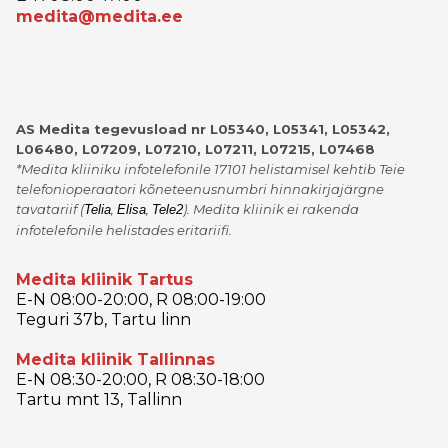
medita@medita.ee
AS Medita tegevusload nr L05340, L05341, L05342,
L06480, L07209, L07210, L07211, L07215, L07468
*Medita kliiniku infotelefonile 17101 helistamisel kehtib Teie
telefonioperaatori kõneteenusnumbri hinnakirjajärgne
tavatariif
(
,
,
)
. Medita kliinik ei rakenda
Telia
Elisa
Tele2
infotelefonile helistades eritariifi.
Medita kliinik Tartus
E-N 08:00-20:00, R 08:00-19:00
Teguri 37b, Tartu linn
Medita kliinik Tallinnas
E-N 08:30-20:00, R 08:30-18:00
Tartu mnt 13, Tallinn