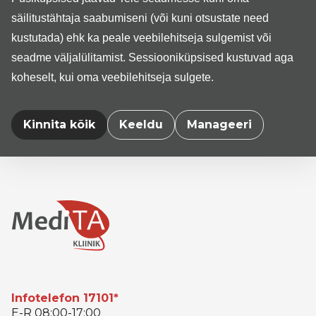
siim.ausmees@medita.ee.
säilitustähtaja saabumiseni (või kuni otsustate need
kustutada) ehk ka peale veebilehitseja sulgemist või
Medita Baltics AS pakub täiskoormusega tööd eriarstiabi
teenust osutavas kliinikus asukohaga Tartus (filiaalid
seadme väljalülitamist. Sessiooniküpsised kustuvad aga
Tartus ja Tallinnas), tööaega esmaspäevast reedeni,
koheselt, kui oma veebilehitseja sulgete.
uuendusmeelset, motiveeritud ning toetavat kollektiivi.
Konkurss kestab kuni 23. detsembrini!
Kinnita kõik
Keeldu
Manageeri
Infotelefon 17101*
E-R 08:00-17:00