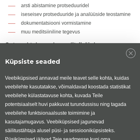
arsti abistamine protseduuridel
iseseisev protseduuride ja analüüside teostamine
dokumentatsiooni vormistamine
muu meditsiiniline tegevus
Ootused tulevasele meditsiiniõele
õendusalane haridus ja eelnev töökogemus
Küpsiste seaded
arvuti kasutamise oskus
hea eesti keele oskus, soovitatav inglise ja vene
Veebiküpsised annavad meile teavet selle kohta, kuidas
keele oskus suulisel tasemel
veebilehte kasutatakse, võimaldavad koostada statistikat
kohusetundlikkus, iseseisvus, täpsus, orienteeritus,
veebilehe külastatavuse kohta, kuvada Teile
usaldusväärsus, tolerantsus
potentsiaalselt huvi pakkuvat turundussisu ning tagada
kiire õppimisvõime
veebilehe funktsionaalsuste toimimine ja
valmisolek töötada kirurgilistel erialadel
kasutajamugavus. Veebiküpsised jagunevad
Kandideerimiseks palume esitada elulookirjeldus läbi
säilitustähtaja alusel püsi- ja sessiooniküpsisteks.
cv.ee
keskkonna või e-posti aadressil
Püsiküpsised jäävad Teie seadmesse kuni oma