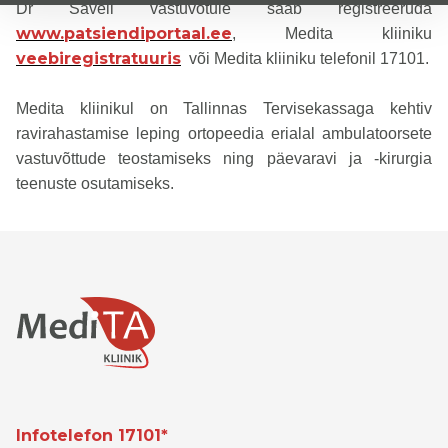
Dr Šaveli vastuvõtule saab registreeruda
www.patsiendiportaal.ee
, Medita kliiniku
veebiregistratuuris
või Medita kliiniku telefonil 17101.
Medita kliinikul on Tallinnas Tervisekassaga kehtiv
ravirahastamise leping ortopeedia erialal ambulatoorsete
vastuvõttude teostamiseks ning päevaravi ja -kirurgia
teenuste osutamiseks.
Infotelefon 17101*