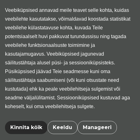
Dr Šavel on õppinud Tartu Ülikooli arstiteaduskonnas ning
Veebiküpsised annavad meile teavet selle kohta, kuidas
lõpetanud 2012. aastal sealsamas residentuuri ortopeedia
veebilehte kasutatakse, võimaldavad koostada statistikat
erialal.
veebilehe külastatavuse kohta, kuvada Teile
potentsiaalselt huvi pakkuvat turundussisu ning tagada
Dr Šavel on Eesti Ortopeedide Seltsi, Eesti Käekirurgia
veebilehe funktsionaalsuste toimimine ja
Seltsi, Eesti AO Trauma Seltsi liige.
kasutajamugavus. Veebiküpsised jagunevad
säilitustähtaja alusel püsi- ja sessiooniküpsisteks.
Dr Šaveli vastuvõtule on oodatud ainult käekirurgiliste
Püsiküpsised jäävad Teie seadmesse kuni oma
probleemidega patsiendid, kellel on probleeme õla- ja
säilitustähtaja saabumiseni (või kuni otsustate need
küünarliigeste ning randmete ja sõrmedega (sh karpaal- ja
kubitaalkanali probleemid, plõksuv sõrm, Dupuytren'i
kustutada) ehk ka peale veebilehitseja sulgemist või
kontraktuur jne).
seadme väljalülitamist. Sessiooniküpsised kustuvad aga
koheselt, kui oma veebilehitseja sulgete.
Dr Šaveli vastuvõtule tulekuks on vajalik perearsti
saatekiri, kuhu peab olema märgitud "Suunamine
Kinnita kõik
Keeldu
Manageeri
ortopeedi vastuvõtule (käekirurgia)".