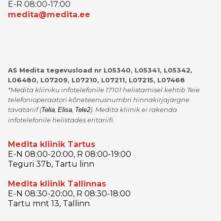
E-R 08:00-17:00
medita@medita.ee
AS Medita tegevusload nr L05340, L05341, L05342,
L06480, L07209, L07210, L07211, L07215, L07468
*Medita kliiniku infotelefonile 17101 helistamisel kehtib Teie
telefonioperaatori kõneteenusnumbri hinnakirjajärgne
tavatariif
(
,
,
)
. Medita kliinik ei rakenda
Telia
Elisa
Tele2
infotelefonile helistades eritariifi.
Medita kliinik Tartus
E-N 08:00-20:00, R 08:00-19:00
Teguri 37b, Tartu linn
Medita kliinik Tallinnas
E-N 08:30-20:00, R 08:30-18:00
Tartu mnt 13, Tallinn