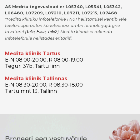
AS Medita tegevusload nr L05340, L05341, L05342,
L06480, L07209, L07210, L07211, L07215, L07468
*Medita kliiniku infotelefonile 17101 helistamisel kehtib Teie
telefonioperaatori kõneteenusnumbri hinnakirjajärgne
tavatariif
(
,
,
)
. Medita kliinik ei rakenda
Telia
Elisa
Tele2
infotelefonile helistades eritariifi.
Medita kliinik Tartus
E-N 08:00-20:00, R 08:00-19:00
Teguri 37b, Tartu linn
Medita kliinik Tallinnas
E-N 08:30-20:00, R 08:30-18:00
Tartu mnt 13, Tallinn
Broneeri aeg vastuvõtule