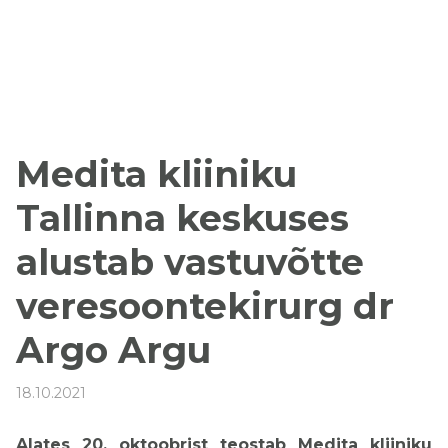
Medita kliiniku
Tallinna keskuses
alustab vastuvõtte
veresoontekirurg dr
Argo Argu
18.10.2021
Alates 20. oktoobrist teostab Medita kliiniku