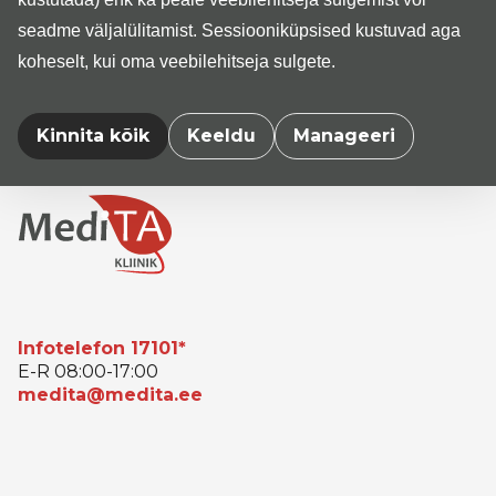
Tallinnas veresoontekirurgia erialal ambulatoorsete
seadme väljalülitamist. Sessiooniküpsised kustuvad aga
vastuvõttude teostamiseks ning päevaravi ja -kirurgia
koheselt, kui oma veebilehitseja sulgete.
teenuste osutamiseks.
Kinnita kõik
Keeldu
Manageeri
Infotelefon 17101*
E-R 08:00-17:00
medita@medita.ee