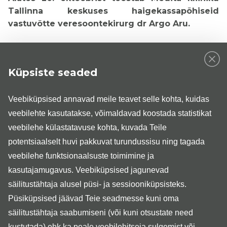
Tallinna keskuses haigekassapõhiseid
vastuvõtte veresoontekirurg dr Argo Aru.
Küpsiste seaded
Veebiküpsised annavad meile teavet selle kohta, kuidas
veebilehte kasutatakse, võimaldavad koostada statistikat
veebilehe külastatavuse kohta, kuvada Teile
Dr Aru on lõpetanud Tartu Ülikooli arstiteaduskonna ning
potentsiaalselt huvi pakkuvat turundussisu ning tagada
töötab põhikohaga Ida-Tallinna Keskhaiglas.
veebilehe funktsionaalsuste toimimine ja
kasutajamugavus. Veebiküpsised jagunevad
Dr Aru vastuvõtule saab registreeruda patsiendiportaalis
säilitustähtaja alusel püsi- ja sessiooniküpsisteks.
Medita kliiniku
www.digilugu.ee
,
Püsiküpsised jäävad Teie seadmesse kuni oma
veebiregistratuuris
või Medita kliiniku telefonil 17101.
säilitustähtaja saabumiseni (või kuni otsustate need
Medita kliinikul on Eesti Haigekassaga sõlmitud leping
kustutada) ehk ka peale veebilehitseja sulgemist või