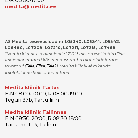
E-R 08:00-17:00
medita@medita.ee
AS Medita tegevusload nr L05340, L05341, L05342,
L06480, L07209, L07210, L07211, L07215, L07468
*Medita kliiniku infotelefonile 17101 helistamisel kehtib Teie
telefonioperaatori kõneteenusnumbri hinnakirjajärgne
tavatariif
(
,
,
)
. Medita kliinik ei rakenda
Telia
Elisa
Tele2
infotelefonile helistades eritariifi.
Medita kliinik Tartus
E-N 08:00-20:00, R 08:00-19:00
Teguri 37b, Tartu linn
Medita kliinik Tallinnas
E-N 08:30-20:00, R 08:30-18:00
Tartu mnt 13, Tallinn