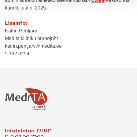
cv.ee
administraatori ametikohale toimub läbi
keskkonna
kuni 6. juulini 2025.
Lisainfo:
Katrin Pentjärv
Medita kliiniku büroojuht
katrin.pentjarv@medita.ee
5 192 3254
Infotelefon 17101*