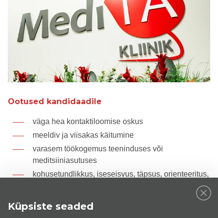
Ootused kandidaadile
väga hea kontaktiloomise oskus
meeldiv ja viisakas käitumine
varasem töökogemus teeninduses või
meditsiiniasutuses
kohusetundlikkus, iseseisvus, täpsus, orienteeritus,
usaldusväärsus, tolerantsus
väga hea eesti keele oskus, hea vene keele oskus
Küpsiste seaded
ja inglise keele oskus suhtlustasandil