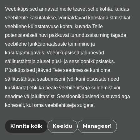
kiire õppimisvõime, sh arvutiprogrammides
Veebiküpsised annavad meile teavet selle kohta, kuidas
(kasutame oma töös Liisa programmi)
veebilehte kasutatakse, võimaldavad koostada statistikat
valmisolek töötada nädalavahetustel
veebilehe külastatavuse kohta, kuvada Teile
Tööülesannete kirjeldus
potentsiaalselt huvi pakkuvat turundussisu ning tagada
veebilehe funktsionaalsuste toimimine ja
teenindus Medita kliiniku Tallinna keskuses
kasutajamugavus. Veebiküpsised jagunevad
kohapeal ja telefoni teel
säilitustähtaja alusel püsi- ja sessiooniküpsisteks.
klientide registreerimine, suunamine ja
Püsiküpsised jäävad Teie seadmesse kuni oma
juhendamine
säilitustähtaja saabumiseni (või kuni otsustate need
klientidega arveldamine ja toetava informatsiooni
jagamine seoses erinevate vastuvõtuaegade,
kustutada) ehk ka peale veebilehitseja sulgemist või
teenuste ja muu olulise teabega
seadme väljalülitamist. Sessiooniküpsised kustuvad aga
tööga seotud dokumentatsiooni korraldamine ja
koheselt, kui oma veebilehitseja sulgete.
haldamine
graafikupõhine täistööaeg
Kinnita kõik
Keeldu
Manageeri
Kandideerimine Medita kliiniku Tallinna keskuse