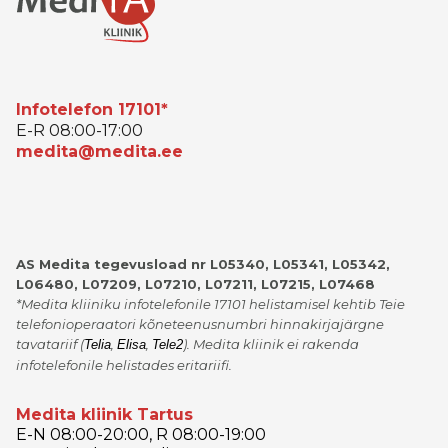
Infotelefon 17101*
E-R 08:00-17:00
medita@medita.ee
AS Medita tegevusload nr L05340, L05341, L05342,
L06480, L07209, L07210, L07211, L07215, L07468
*Medita kliiniku infotelefonile 17101 helistamisel kehtib Teie
telefonioperaatori kõneteenusnumbri hinnakirjajärgne
tavatariif
(
,
,
)
. Medita kliinik ei rakenda
Telia
Elisa
Tele2
infotelefonile helistades eritariifi.
Medita kliinik Tartus
E-N 08:00-20:00, R 08:00-19:00