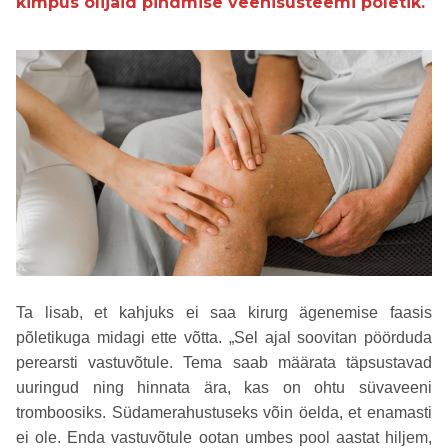
kimpus olijaid pindmise veenisüsteemi põletik.
Ta lisab, et kahjuks ei saa kirurg ägenemise faasis
põletikuga midagi ette võtta. „Sel ajal soovitan pöörduda
perearsti vastuvõtule. Tema saab määrata täpsustavad
uuringud ning hinnata ära, kas on ohtu süvaveeni
tromboosiks. Südamerahustuseks võin öelda, et enamasti
ei ole. Enda vastuvõtule ootan umbes pool aastat hiljem,