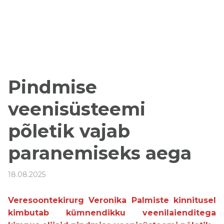
Pindmise
veenisüsteemi
põletik vajab
paranemiseks aega
18.08.2025
Veresoontekirurg Veronika Palmiste kinnitusel
kimbutab kümnendikku veenilaienditega