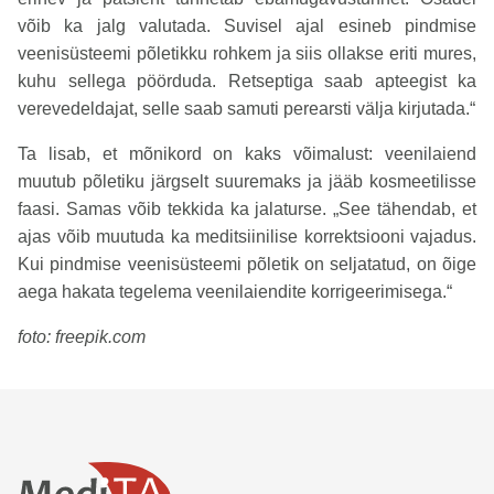
võib ka jalg valutada. Suvisel ajal esineb pindmise
veenisüsteemi põletikku rohkem ja siis ollakse eriti mures,
kuhu sellega pöörduda. Retseptiga saab apteegist ka
verevedeldajat, selle saab samuti perearsti välja kirjutada.“
Ta lisab, et mõnikord on kaks võimalust: veenilaiend
muutub põletiku järgselt suuremaks ja jääb kosmeetilisse
faasi. Samas võib tekkida ka jalaturse. „See tähendab, et
ajas võib muutuda ka meditsiinilise korrektsiooni vajadus.
Kui pindmise veenisüsteemi põletik on seljatatud, on õige
aega hakata tegelema veenilaiendite korrigeerimisega.“
foto: freepik.com