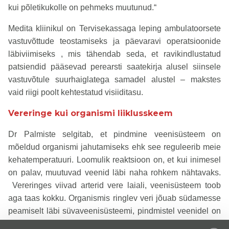
kui põletikukolle on pehmeks muutunud.“
Medita kliinikul on Tervisekassaga leping ambulatoorsete
vastuvõttude teostamiseks ja päevaravi operatsioonide
läbiviimiseks , mis tähendab seda, et ravikindlustatud
patsiendid pääsevad perearsti saatekirja alusel siinsele
vastuvõtule suurhaiglatega samadel alustel – makstes
vaid riigi poolt kehtestatud visiiditasu.
Vereringe kui organismi liiklusskeem
Dr Palmiste selgitab, et pindmine veenisüsteem on
mõeldud organismi jahutamiseks ehk see reguleerib meie
kehatemperatuuri. Loomulik reaktsioon on, et kui inimesel
on palav, muutuvad veenid läbi naha rohkem nähtavaks.
Vereringes viivad arterid vere laiali, veenisüsteem toob
aga taas kokku. Organismis ringlev veri jõuab südamesse
peamiselt läbi süvaveenisüsteemi, pindmistel veenidel on
selles väiksem roll.