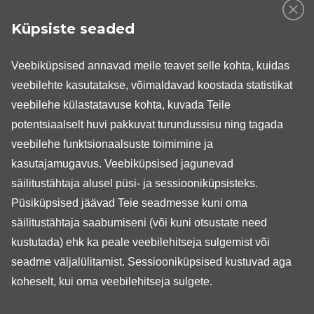
Veenid on osa organitest ning nende torudes võib tekkida
Küpsiste seaded
mitmel põhjusel ootamatult põletik. „Vahel võib põhjuseks
olla ka lihtne verevõtmise protseduur, mille järgselt tekib
Veebiküpsised annavad meile teavet selle kohta, kuidas
kanüüli asetsemise kohta valulik tükk ja koht läheb
veebilehte kasutatakse, võimaldavad koostada statistikat
lokaalselt punaseks, tekib hematoom või sinikas. Või siis
veebilehe külastatavuse kohta, kuvada Teile
võib olla põletik põhjustatud ärritusest. Üks koht, kus seda
potentsiaalselt huvi pakkuvat turundussisu ning tagada
tekib, on randmepiirkond, sest seal on pindmisi närve enim
veebilehe funktsionaalsuste toimimine ja
ja nõnda esineb ka ümbritsevate kudede põletikku.“
kasutajamugavus. Veebiküpsised jagunevad
Justkui ilma põhjuseta tekkivat pindmise veeni põletikku
säilitustähtaja alusel püsi- ja sessiooniküpsisteks.
esineb enim jalgadel. „Tavaliselt ei saa sellisel juhul
Püsiküpsised jäävad Teie seadmesse kuni oma
inimene aru, miks veenilaiend on muutunud punetavaks,
säilitustähtaja saabumiseni (või kuni otsustate need
valutab ja on tükkis. Kui veenisein on põletikus, ei saa see
kustutada) ehk ka peale veebilehitseja sulgemist või
funktsioneerida, veri jääb lõksu ja tromboseerub. Sellisel
juhul on mõistlik täpsustavate uuringute vajaduse
seadme väljalülitamist. Sessiooniküpsised kustuvad aga
hindamiseks pöörduda perearstile. Tema teeb selgeks, kas
koheselt, kui oma veebilehitseja sulgete.
põletik hõlmab pindmisi või süvaveene ja teeb selle põhjal
edasised otsused. Esmast leevendust saab aga leida