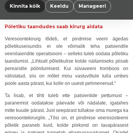
Kinnita kõik
Keeldu
Manageeri
apteegis müüdavatest käsimüügipreparaatidest, näiteks
on mõistlik teha kodus kampriõli kompressi.“
Põletiku taandudes saab kirurg aidata
Veresoontekirurg tõdeb, et pindmise veeni ägedas
põletikuseisundis ei ole võimalik teha patsiendile
veenilaiendite operatsiooni – selleks tuleb oodata põletiku
taandumist. „Lihtsalt põletikulise kolde näitamiseks piisab
perearstile pöördumisest. Kui süvaveeni tromboos on
välistatud, siis on mõtet minu vastuvõtule tulla umbes
poole aasta pärast, kui kolle on uuesti pehmenenud.“
Ta lisab, et tihti tuleb ette patsientide pettumust –
paranemist oodatakse päevade või nädalate, igatahes
mitte kuude pärast. Just seepärast tullakse oma murega ka
veresoontekirurgile. „Tõsi on, et pindmise veenisüsteemi
põletik paraneb kuid, kolde piirkond on tavapärasest
erinev ja patsient tunnetab ebamugavustunnet. Osadel