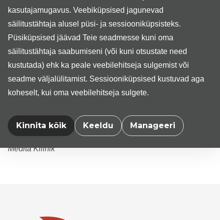
probleemide lahendamiseks kõige sobivam, helistage ja
kasutajamugavus. Veebiküpsised jagunevad
küsige informatsiooni Medita Kliiniku registratuurist
säilitustähtaja alusel püsi- ja sessiooniküpsisteks.
telefonil 5 645 8430.
Püsiküpsised jäävad Teie seadmesse kuni oma
NB! Hetkel on veebiregistratuuris võimalik
säilitustähtaja saabumiseni (või kuni otsustate need
registreeruda ainult haigekassapõhisele vastuvõtule.
kustutada) ehk ka peale veebilehitseja sulgemist või
seadme väljalülitamist. Sessiooniküpsised kustuvad aga
Muud registreerumisvõimalused on:
- Medita Kliiniku registratuuris Teguri 37b, Tartu
koheselt, kui oma veebilehitseja sulgete.
- telefonil 5 645 8430 (E-R 08:00-18:00)
- Medita Kliiniku
e-vormi
abil (tasuline vastuvõtt,
Kinnita kõik
Keeldu
Manageeri
haigekassapõhine vastuvõtt)
Medita Kliinik