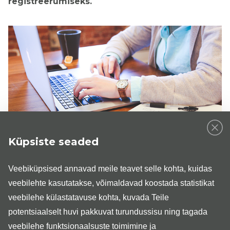
registreerumiseks.
Küpsiste seaded
Veebiregistratuur
võimaldab patsiendil otsida sobilikku
arstivastuvõtu aega, registreeruda sobivale ajale, vaadata
Veebiküpsised annavad meile teavet selle kohta, kuidas
oma vastuvõtuaega ning tellida meeldetuletus vastuvõtule
veebilehte kasutatakse, võimaldavad koostada statistikat
tulekuks. Keskkonda sisenemiseks on vajalik mobiil-ID või
veebilehe külastatavuse kohta, kuvada Teile
ID-kaardi olemasolu.
potentsiaalselt huvi pakkuvat turundussisu ning tagada
Kui kahtlete, milline erialaarst on Teie murede ja
veebilehe funktsionaalsuste toimimine ja