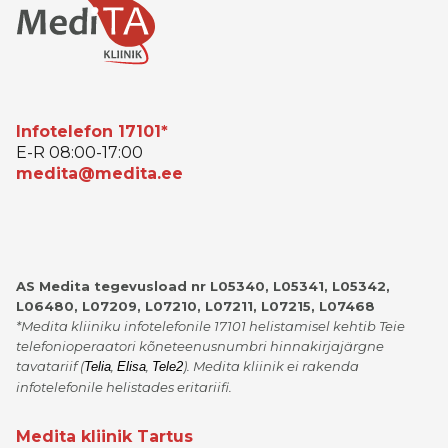
Infotelefon 17101*
E-R 08:00-17:00
medita@medita.ee
AS Medita tegevusload nr L05340, L05341, L05342,
L06480, L07209, L07210, L07211, L07215, L07468
*Medita kliiniku infotelefonile 17101 helistamisel kehtib Teie
telefonioperaatori kõneteenusnumbri hinnakirjajärgne
tavatariif
(
,
,
)
. Medita kliinik ei rakenda
Telia
Elisa
Tele2
infotelefonile helistades eritariifi.
Medita kliinik Tartus