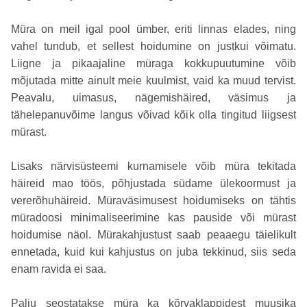
Müra on meil igal pool ümber, eriti linnas elades, ning
vahel tundub, et sellest hoidumine on justkui võimatu.
Liigne ja pikaajaline müraga kokkupuutumine võib
mõjutada mitte ainult meie kuulmist, vaid ka muud tervist.
Peavalu, uimasus, nägemishäired, väsimus ja
tähelepanuvõime langus võivad kõik olla tingitud liigsest
mürast.
Lisaks närvisüsteemi kurnamisele võib müra tekitada
häireid mao töös, põhjustada südame ülekoormust ja
vererõhuhäireid. Müraväsimusest hoidumiseks on tähtis
müradoosi minimaliseerimine kas pauside või mürast
hoidumise näol. Mürakahjustust saab peaaegu täielikult
ennetada, kuid kui kahjustus on juba tekkinud, siis seda
enam ravida ei saa.
Palju seostatakse müra ka kõrvaklappidest muusika