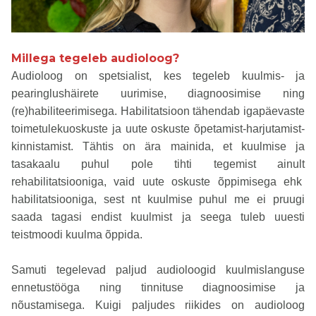
Millega tegeleb audioloog?
Audioloog on spetsialist, kes tegeleb kuulmis- ja
pearinglushäirete uurimise, diagnoosimise ning
(re)habiliteerimisega. Habilitatsioon tähendab igapäevaste
toimetulekuoskuste ja uute oskuste õpetamist-harjutamist-
kinnistamist. Tähtis on ära mainida, et kuulmise ja
tasakaalu puhul pole tihti tegemist ainult
rehabilitatsiooniga, vaid uute oskuste õppimisega ehk
habilitatsiooniga, sest nt kuulmise puhul me ei pruugi
saada tagasi endist kuulmist ja seega tuleb uuesti
teistmoodi kuulma õppida.
Samuti tegelevad paljud audioloogid kuulmislanguse
ennetustööga ning tinnituse diagnoosimise ja
nõustamisega. Kuigi paljudes riikides on audioloog