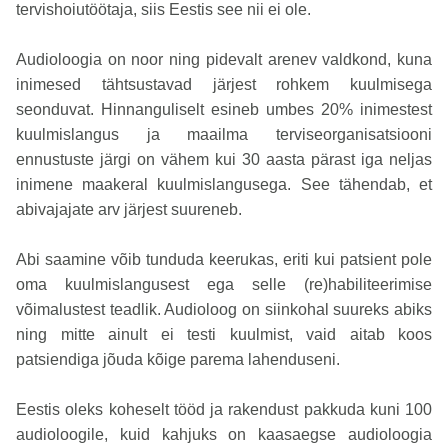
tervishoiutöötaja, siis Eestis see nii ei ole.
Audioloogia on noor ning pidevalt arenev valdkond, kuna
inimesed tähtsustavad järjest rohkem kuulmisega
seonduvat. Hinnanguliselt esineb umbes 20% inimestest
kuulmislangus ja maailma terviseorganisatsiooni
ennustuste järgi on vähem kui 30 aasta pärast iga neljas
inimene maakeral kuulmislangusega. See tähendab, et
abivajajate arv järjest suureneb.
Abi saamine võib tunduda keerukas, eriti kui patsient pole
oma kuulmislangusest ega selle (re)habiliteerimise
võimalustest teadlik. Audioloog on siinkohal suureks abiks
ning mitte ainult ei testi kuulmist, vaid aitab koos
patsiendiga jõuda kõige parema lahenduseni.
Eestis oleks koheselt tööd ja rakendust pakkuda kuni 100
audioloogile, kuid kahjuks on kaasaegse audioloogia