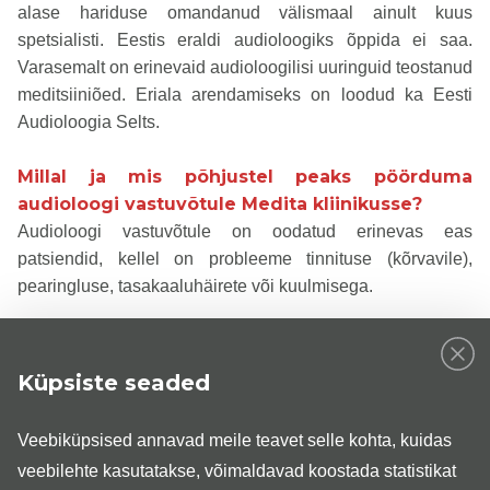
alase hariduse omandanud välismaal ainult kuus
spetsialisti. Eestis eraldi audioloogiks õppida ei saa.
Varasemalt on erinevaid audioloogilisi uuringuid teostanud
meditsiiniõed. Eriala arendamiseks on loodud ka Eesti
Audioloogia Selts.
Millal ja mis põhjustel peaks pöörduma
audioloogi vastuvõtule Medita kliinikusse?
Audioloogi vastuvõtule on oodatud erinevas eas
patsiendid, kellel on probleeme tinnituse (kõrvavile),
pearingluse, tasakaaluhäirete või kuulmisega.
Audioloog nõustab kuulmis- või tasakaaluhäiretega
patsiente, selgitab välja probleemi olemuse ja ulatuse ning
Küpsiste seaded
pakub välja võimalusi terviseprobleemi(de)
lahendamiseks.
Veebiküpsised annavad meile teavet selle kohta, kuidas
veebilehte kasutatakse, võimaldavad koostada statistikat
Millised audioloogilised probleemid on Teie