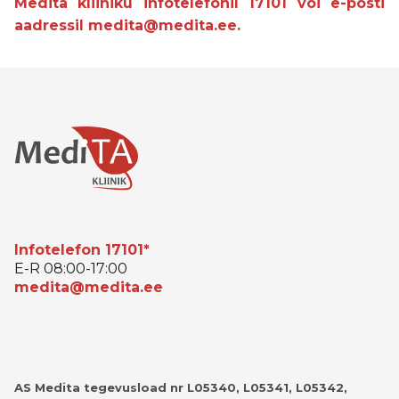
Medita kliiniku infotelefonil 17101 või e-posti
aadressil medita@medita.ee.
Infotelefon 17101*
E-R 08:00-17:00
medita@medita.ee
AS Medita tegevusload nr L05340, L05341, L05342,