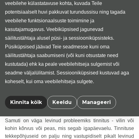
veebilehe külastatavuse kohta, kuvada Teile
hinnangul kõige sagedasemad ja
„populaarsemad“?
potentsiaalselt huvi pakkuvat turundussisu ning tagada
Vertiigo ehk pearinglus või ka peapööritus on väga levinud
veebilehe funktsionaalsuste toimimine ja
probleem, mille lahendamise osas audioloog aidata saab.
kasutajamugavus. Veebiküpsised jagunevad
Vertiigo on ka üks kõige tüüpilisemaid põhjuseid, miks
säilitustähtaja alusel püsi- ja sessiooniküpsisteks.
patsiendid erakorralise meditsiini osakonda satuvad.
Püsiküpsised jäävad Teie seadmesse kuni oma
säilitustähtaja saabumiseni (või kuni otsustate need
Vertiigopõhjustajatest on vaieldamatult kõige tüüpilisem
kustutada) ehk ka peale veebilehitseja sulgemist või
healoomuline asendivertiigo, kus meie tasakaaluorganites
seadme väljalülitamist. Sessiooniküpsised kustuvad aga
asuvad kaltsiumkarbonaatkivikesed on õigest kohast ära
koheselt, kui oma veebilehitseja sulgete.
liikunud ning vajavad tagasipaigutamist. Protseduur
selleks on iseenesest lihtne ning haigus pole oma loomult
krooniline, kuid ravimata asendivertiigo võib kimbutada
Kinnita kõik
Keeldu
Manageeri
aastaid.
Samuti on väga levinud probleemiks tinnitus - vilin või
kohin kõrvus või peas, mis segab igapäevaelu. Tinnituse
tekkepõhjuseid on palju ning vastupidiselt pikalt levinud