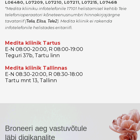
L06480, L07209, L07210, L07211, L07215, L07468
*Medita kliiniku infotelefonile 17101 helistamisel kehtib Teie
telefonioperaatori kõneteenusnumbri hinnakirjajärgne
tavatariif
(
,
,
)
. Medita kliinik ei rakenda
Telia
Elisa
Tele2
infotelefonile helistades eritariifi.
Medita kliinik Tartus
E-N 08:00-20:00, R 08:00-19:00
Teguri 37b, Tartu linn
Medita kliinik Tallinnas
E-N 08:30-20:00, R 08:30-18:00
Tartu mnt 13, Tallinn
Broneeri aeg vastuvõtule
läbi digikanalite