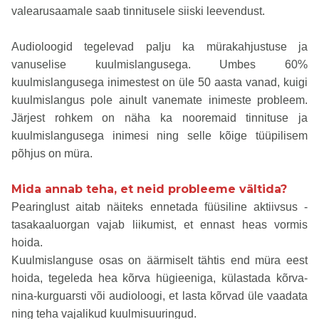
valearusaamale saab tinnitusele siiski leevendust.
Audioloogid tegelevad palju ka mürakahjustuse ja
vanuselise kuulmislangusega. Umbes 60%
kuulmislangusega inimestest on üle 50 aasta vanad, kuigi
kuulmislangus pole ainult vanemate inimeste probleem.
Järjest rohkem on näha ka nooremaid tinnituse ja
kuulmislangusega inimesi ning selle kõige tüüpilisem
põhjus on müra.
Mida annab teha, et neid probleeme vältida?
Pearinglust aitab näiteks ennetada füüsiline aktiivsus -
tasakaaluorgan vajab liikumist, et ennast heas vormis
hoida.
Kuulmislanguse osas on äärmiselt tähtis end müra eest
hoida, tegeleda hea kõrva hügieeniga, külastada kõrva-
nina-kurguarsti või audioloogi, et lasta kõrvad üle vaadata
ning teha vajalikud kuulmisuuringud.