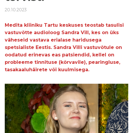
20.10.2023
Medita kliiniku Tartu keskuses teostab tasulisi
vastuvõtte audioloog Sandra Vill, kes on üks
väheseid vastava erialase haridusega
spetsialiste Eestis. Sandra Villi vastuvõtule on
oodatud erinevas eas patsiendid, kellel on
probleeme tinnituse (kõrvavile), pearingluse,
tasakaaluhäirete või kuulmisega.