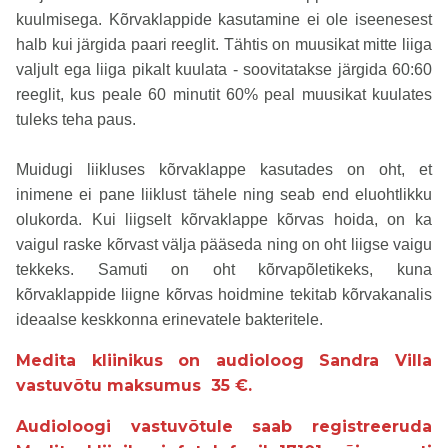
kuulmisega. Kõrvaklappide kasutamine ei ole iseenesest
halb kui järgida paari reeglit. Tähtis on muusikat mitte liiga
valjult ega liiga pikalt kuulata - soovitatakse järgida 60:60
reeglit, kus peale 60 minutit 60% peal muusikat kuulates
tuleks teha paus.
Muidugi liikluses kõrvaklappe kasutades on oht, et
inimene ei pane liiklust tähele ning seab end eluohtlikku
olukorda. Kui liigselt kõrvaklappe kõrvas hoida, on ka
vaigul raske kõrvast välja pääseda ning on oht liigse vaigu
tekkeks. Samuti on oht kõrvapõletikeks, kuna
kõrvaklappide liigne kõrvas hoidmine tekitab kõrvakanalis
ideaalse keskkonna erinevatele bakteritele.
Medita kliinikus on audioloog Sandra Villa
vastuvõtu maksumus 35 €.
Audioloogi vastuvõtule saab registreeruda