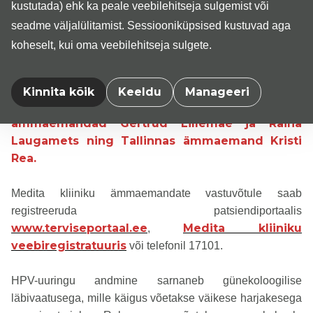
Uuringule tulemisel ei ole saatekiri vajalik ja
kustutada) ehk ka peale veebilehitseja sulgemist või
uuringus osalemiseks ei pea omama kehtivat
seadme väljalülitamist. Sessiooniküpsised kustuvad aga
ravikindlustust!
koheselt, kui oma veebilehitseja sulgete.
Emakakaelavähi sõeluuringus osalemiseks ei pea end
registreerima naistearsti vastuvõtule, sest HPV-testi teevad
Medita
lisaks naistearstidele ka ämmaemandad –
Kinnita kõik
Keeldu
Manageeri
kliiniku Tartu keskuses teostavad uuringuid
ämmaemandad Gertrud Lillemäe ja Raina
Laugamets ning Tallinnas ämmaemand Kristi
Rea.
Medita kliiniku ämmaemandate vastuvõtule saab
registreeruda patsiendiportaalis
www.terviseportaal.ee
Medita kliiniku
,
veebiregistratuuris
või telefonil 17101.
HPV-uuringu andmine sarnaneb günekoloogilise
läbivaatusega, mille käigus võetakse väikese harjakesega