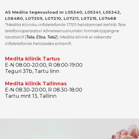
AS Medita tegevusload nr L05340, L05341, L05342,
L06480, L07209, L07210, L07211, L07215, L07468
*Medita kliiniku infotelefonile 17101 helistamisel kehtib Teie
telefonioperaatori kõneteenusnumbri hinnakirjajärgne
tavatariif
(
,
,
)
. Medita kliinik ei rakenda
Telia
Elisa
Tele2
infotelefonile helistades eritariifi.
Medita kliinik Tartus
E-N 08:00-20:00, R 08:00-19:00
Teguri 37b, Tartu linn
Medita kliinik Tallinnas
E-N 08:30-20:00, R 08:30-18:00
Tartu mnt 13, Tallinn