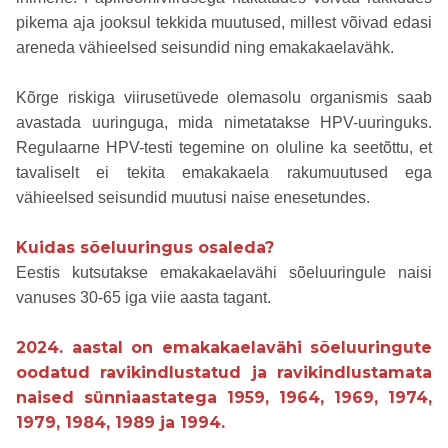
pikema aja jooksul tekkida muutused, millest võivad edasi
areneda vähieelsed seisundid ning emakakaelavähk.
Kõrge riskiga viirusetüvede olemasolu organismis saab
avastada uuringuga, mida nimetatakse HPV-uuringuks.
Regulaarne HPV-testi tegemine on oluline ka seetõttu, et
tavaliselt ei tekita emakakaela rakumuutused ega
vähieelsed seisundid muutusi naise enesetundes.
Kuidas sõeluuringus osaleda?
Eestis kutsutakse emakakaelavähi sõeluuringule naisi
vanuses 30-65 iga viie aasta tagant.
2024. aastal on emakakaelavähi sõeluuringute
oodatud ravikindlustatud ja ravikindlustamata
naised sünniaastatega 1959, 1964, 1969, 1974,
1979, 1984, 1989 ja 1994.