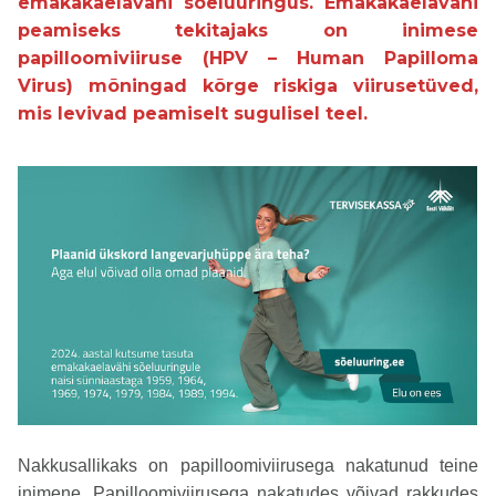
emakakaelavähi sõeluuringus. Emakakaelavähi
peamiseks tekitajaks on inimese
papilloomiviiruse (HPV – Human Papilloma
Virus) mõningad kõrge riskiga viirusetüved,
mis levivad peamiselt sugulisel teel.
Nakkusallikaks on papilloomiviirusega nakatunud teine
inimene. Papilloomiviirusega nakatudes võivad rakkudes