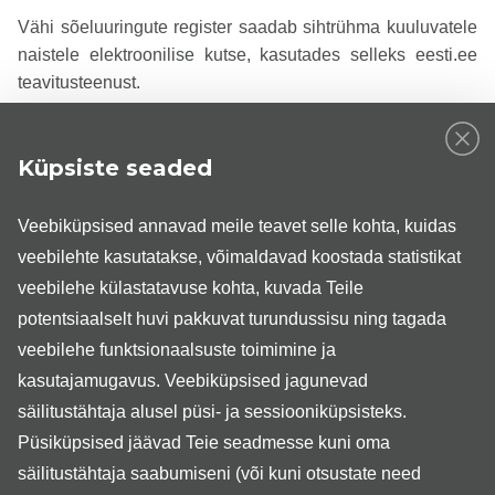
Vähi sõeluuringute register saadab sihtrühma kuuluvatele
naistele elektroonilise kutse, kasutades selleks eesti.ee
teavitusteenust.
E-kutse saavad sõeluuringu sihtrühma kuuluvad naised,
Küpsiste seaded
kelle eesti.ee e-post on suunatud isiklikule meiliaadressile
või märgitud rahvastikuregistrisse. Emakakaelavähi
sõeluuringu kutset ei saa naised, kellel on viimase viie
Veebiküpsised annavad meile teavet selle kohta, kuidas
aasta jooksul diagnoositud emakakaela- või emakavähk.
veebilehte kasutatakse, võimaldavad koostada statistikat
Selle info saamiseks tehakse päringud vähiregistrisse ja
veebilehe külastatavuse kohta, kuvada Teile
tervise infosüsteemi.
potentsiaalselt huvi pakkuvat turundussisu ning tagada
veebilehe funktsionaalsuste toimimine ja
Sihtrühma kuuluvad naised võivad uuringule registreeruda
kasutajamugavus. Veebiküpsised jagunevad
kohe, ootamata registri poolt saadetud kutset. Kutse on
säilitustähtaja alusel püsi- ja sessiooniküpsisteks.
www.terviseportaal.ee
leitav ka
(Terviseandmed
→Saatekirjad).
Püsiküpsised jäävad Teie seadmesse kuni oma
säilitustähtaja saabumiseni (või kuni otsustate need