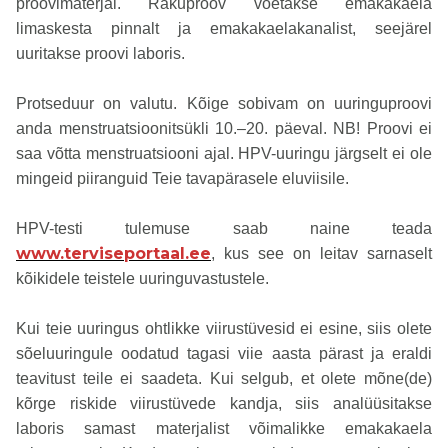
proovimaterjal. Rakuproov võetakse emakakaela
limaskesta pinnalt ja emakakaelakanalist, seejärel
uuritakse proovi laboris.
Protseduur on valutu. Kõige sobivam on uuringuproovi
anda menstruatsioonitsükli 10.–20. päeval. NB! Proovi ei
saa võtta menstruatsiooni ajal. HPV-uuringu järgselt ei ole
mingeid piiranguid Teie tavapärasele eluviisile.
HPV-testi tulemuse saab naine teada
www.terviseportaal.ee
, kus see on leitav sarnaselt
kõikidele teistele uuringuvastustele.
Kui teie uuringus ohtlikke viirustüvesid ei esine, siis olete
sõeluuringule oodatud tagasi viie aasta pärast ja eraldi
teavitust teile ei saadeta. Kui selgub, et olete mõne(de)
kõrge riskide viirustüvede kandja, siis analüüsitakse
laboris samast materjalist võimalikke emakakaela