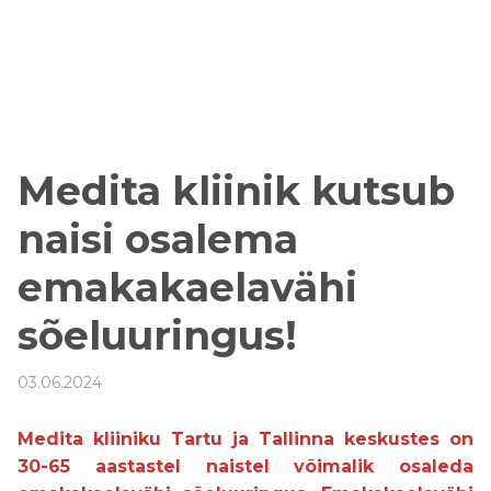
Medita kliinik kutsub
naisi osalema
emakakaelavähi
sõeluuringus!
03.06.2024
Medita kliiniku Tartu ja Tallinna keskustes on
30-65 aastastel naistel võimalik osaleda